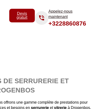
Appelez-nous
Devis
maintenant
gratuit
+3228860876
S DE SERRURERIE ET
DROGENBOS
us offrons une gamme complète de prestations pour
nces et besoins en
serrurerie
et
vitrerie
à Drogenbos.