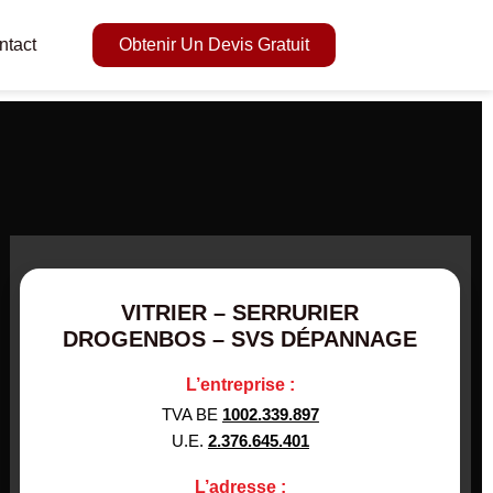
ntact
Obtenir Un Devis Gratuit
VITRIER – SERRURIER
DROGENBOS – SVS DÉPANNAGE
L’entreprise :
TVA BE
1002.339.897
U.E.
2.376.645.401
L’adresse :